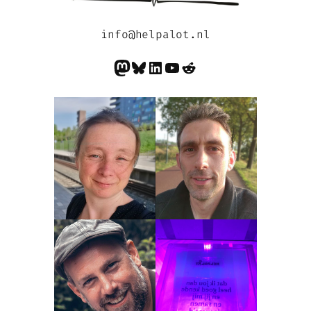
info@helpalot.nl
Mastodon
Bluesky
LinkedIn
YouTube
Reddit